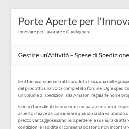
Salta
al
Porte Aperte per l'Inno
contenuto
Innovare per Lavorare e Guadagnare
Gestire un’Attività – Spese di Spedizion
Se il tuo ecommerce tratta prodotti fisici, una delle gros
del prodotto una volta completato l’ordine. Ogni spedizi
un volume di spedizioni alla Amazon, regalarle non è prop
Come i tuoi clienti hanno ormai imparato in anni di esper
aspetto chiave da considerare quando si sta valutando 
prezzo vantaggiosissimo può perdere la sua aura di affar
condizioni e rapidità di consegna possono non incontrare