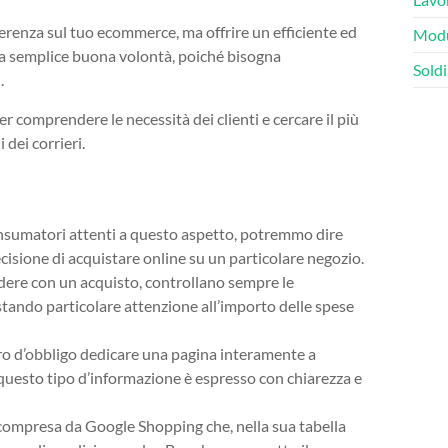
ferenza sul tuo ecommerce, ma offrire un efficiente ed
Modu
la semplice buona volontà, poiché bisogna
Soldi
.
er comprendere le necessità dei clienti e cercare il più
 dei corrieri.
onsumatori attenti a questo aspetto, potremmo dire
cisione di acquistare online su un particolare negozio.
edere con un acquisto, controllano sempre le
stando particolare attenzione all’importo delle spese
o d’obbligo dedicare una pagina interamente a
più questo tipo d’informazione è espresso con chiarezza e
 compresa da Google Shopping che, nella sua tabella