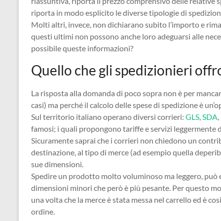
riassuntiva, riporta il prezzo comprensivo delle relative 
riporta in modo esplicito le diverse tipologie di spedizioni 
Molti altri, invece, non dichiarano subito l’importo e rima
questi ultimi non possono anche loro adeguarsi alle neces
possibile queste informazioni?
Quello che gli spedizionieri off
La risposta alla domanda di poco sopra non è per mancan
casi) ma perché il calcolo delle spese di spedizione è un
Sul territorio italiano operano diversi corrieri:
GLS
,
SDA
,
famosi; i quali propongono tariffe e servizi leggermente d
Sicuramente saprai che i corrieri non chiedono un contribut
destinazione, al tipo di merce (ad esempio quella deperibil
sue dimensioni.
Spedire un prodotto molto voluminoso ma leggero, può e
dimensioni minori che però è più pesante. Per questo moti
una volta che la merce è stata messa nel carrello ed è co
ordine.