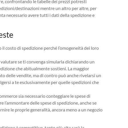
re, confrontando le tabelle dei prezzi potresti
edizioni/destinazioni mentre un altro per altre, per
nta necessario avere tutti i dati della spedizione e
este
il costo di spedizione perché l’omogeneità dei loro
 valutare se ti convenga simularla dichiarando un
spedizione che abitualmente sostieni. La maggior
o delle vendite, ma di contro può anche rivelarsi un
lgersi a te esclusivamente per quelle spedizioni che
commerce sia necessario conteggiare le spese di
ire l’ammontare delle spese di spedizione, anche se
 fornire le proprie generalità, ancora meno a un negozio
dizione è competitivo, tanto più alta sarà la