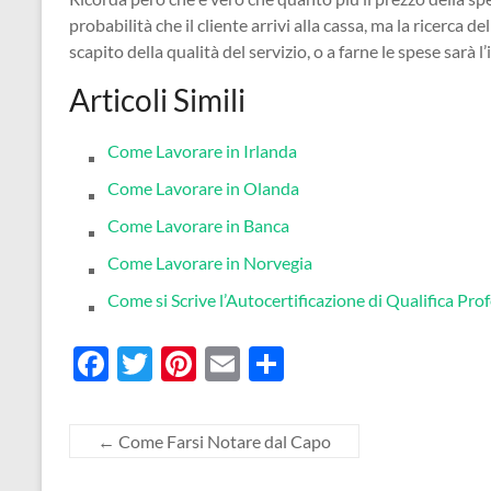
probabilità che il cliente arrivi alla cassa, ma la ricerc
scapito della qualità del servizio, o a farne le spese sarà
Articoli Simili
Come Lavorare in Irlanda
Come Lavorare in Olanda
Come Lavorare in Banca
Come Lavorare in Norvegia
Come si Scrive l’Autocertificazione di Qualifica Pro
F
T
Pi
E
C
ac
w
nt
m
o
e
itt
er
ail
n
←
Come Farsi Notare dal Capo
b
er
es
di