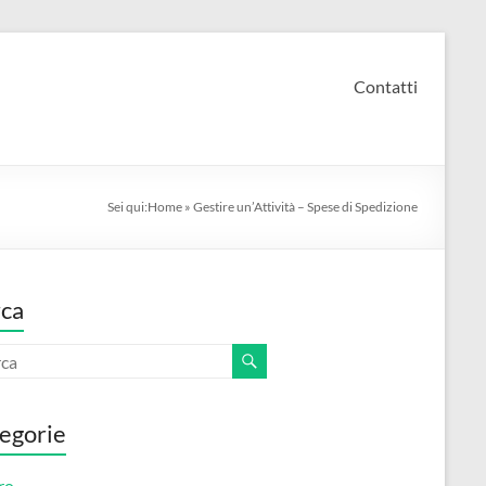
Contatti
Sei qui:
Home
»
Gestire un’Attività – Spese di Spedizione
ca
egorie
ro