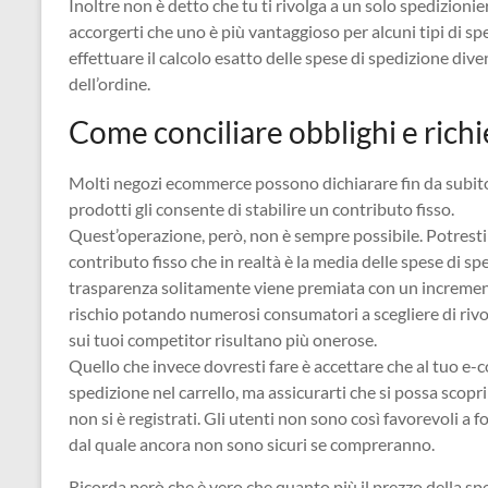
Inoltre non è detto che tu ti rivolga a un solo spedizionie
accorgerti che uno è più vantaggioso per alcuni tipi di sp
effettuare il calcolo esatto delle spese di spedizione dive
dell’ordine.
Come conciliare obblighi e richi
Molti negozi ecommerce possono dichiarare fin da subito 
prodotti gli consente di stabilire un contributo fisso.
Quest’operazione, però, non è sempre possibile. Potresti
contributo fisso che in realtà è la media delle spese di 
trasparenza solitamente viene premiata con un increment
rischio potando numerosi consumatori a scegliere di rivo
sui tuoi competitor risultano più onerose.
Quello che invece dovresti fare è accettare che al tuo e-
spedizione nel carrello, ma assicurarti che si possa scopr
non si è registrati. Gli utenti non sono così favorevoli a
dal quale ancora non sono sicuri se compreranno.
Ricorda però che è vero che quanto più il prezzo della spe