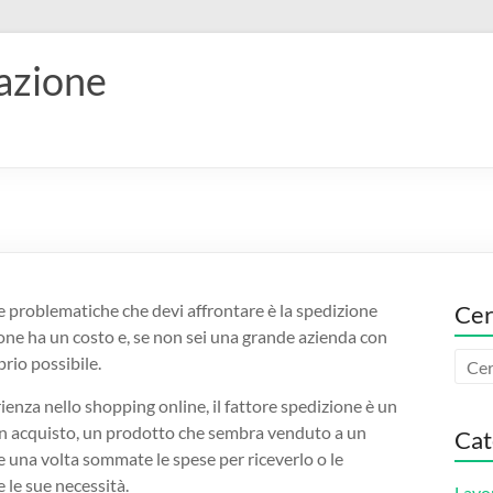
vazione
e
se problematiche che devi affrontare è la spedizione
Cer
one ha un costo e, se non sei una grande azienda con
rio possibile.
ienza nello shopping online, il fattore spedizione è un
un acquisto, un prodotto che sembra venduto a un
Cat
e una volta sommate le spese per riceverlo o le
 le sue necessità.
Lavo