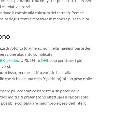
spese di spedizione e da eBay che, poco sotto il prezzo
e i relativi prezzi.
ndano il calcolo alla chiusura del carrello. Perché
sità degli utenti e mostrare in maniera più esplicita
rono
za di volontà (o almeno, non nella maggior parte dei
’operazione alquanto complicata.
BRT
,
Fedex
, UPS, TNT e
DHL
solo per citare i più
iversi.
o fisso, ma che la cifra varia in base alla
e che richiede una cella frigorifera), al suo peso e alle
ssere più economico rispetto a un pacco dalle
vo molti siti preferiscono effettuare il calcolo solo
sì possibile conteggiare ingombro e peso dell’intero