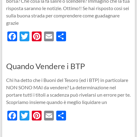
borsa? Che cosa la fa salire o scendere? Immagino che la tua
k
risposta saranno le notizie. Ottimo!! Se hai risposto così sei
sulla buona strada per comprendere come guadagnare
grazie
F
T
Pi
E
C
ac
w
nt
m
o
e
itt
er
ail
n
b
er
es
di
Quando Vendere i BTP
o
t
vi
Chi ha detto che i Buoni del Tesoro (ed i BTP) in particolare
o
di
NON SONO MAI da vendere? La determinazione nel
k
portare tutti i titoli a scadenza può rivelarsi un errore per te.
Scopriamo insieme quando è meglio liquidare un
F
T
Pi
E
C
ac
w
nt
m
o
e
itt
er
ail
n