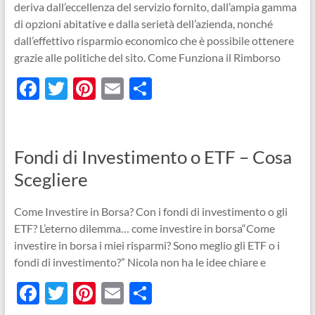
deriva dall’eccellenza del servizio fornito, dall’ampia gamma
di opzioni abitative e dalla serietà dell’azienda, nonché
dall’effettivo risparmio economico che è possibile ottenere
grazie alle politiche del sito. Come Funziona il Rimborso
F
T
Pi
E
C
ac
w
nt
m
o
e
itt
er
ail
n
b
er
es
di
Fondi di Investimento o ETF – Cosa
o
t
vi
Scegliere
o
di
Come Investire in Borsa? Con i fondi di investimento o gli
k
ETF? L’eterno dilemma… come investire in borsa“Come
investire in borsa i miei risparmi? Sono meglio gli ETF o i
fondi di investimento?” Nicola non ha le idee chiare e
F
T
Pi
E
C