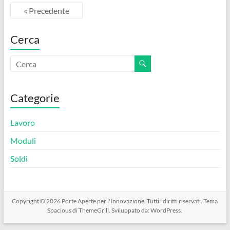
b
er
es
di
« Precedente
o
t
vi
Cerca
o
di
k
Categorie
Lavoro
Moduli
Soldi
Copyright © 2026
Porte Aperte per l'Innovazione
. Tutti i diritti riservati. Tema
Spacious
di ThemeGrill. Sviluppato da:
WordPress
.