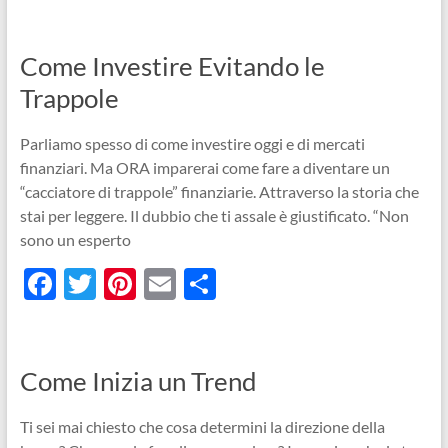
ac
w
nt
m
o
e
itt
er
ail
n
b
er
es
di
Come Investire Evitando le
o
t
vi
Trappole
o
di
Parliamo spesso di come investire oggi e di mercati
k
finanziari. Ma ORA imparerai come fare a diventare un
“cacciatore di trappole” finanziarie. Attraverso la storia che
stai per leggere. Il dubbio che ti assale è giustificato. “Non
sono un esperto
F
T
Pi
E
C
ac
w
nt
m
o
e
itt
er
ail
n
b
er
es
di
Come Inizia un Trend
o
t
vi
Ti sei mai chiesto che cosa determini la direzione della
o
di