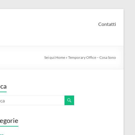
Contatti
Sei qui:
Home
»
Temporary Office – Cosa Sono
ca
egorie
ro