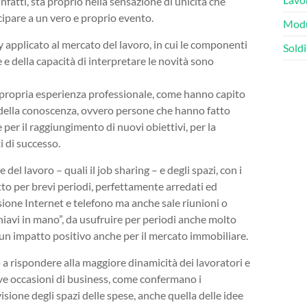
infatti, sta proprio nella sensazione di unicità che
ecipare a un vero e proprio evento.
Modu
 applicato al mercato del lavoro, in cui le componenti
Soldi
 e della capacità di interpretare le novità sono
la propria esperienza professionale, come hanno capito
della conoscenza, ovvero persone che hanno fatto
 per il raggiungimento di nuovi obiettivi, per la
i di successo.
el lavoro – quali il job sharing – e degli spazi, con i
itto per brevi periodi, perfettamente arredati ed
sione Internet e telefono ma anche sale riunioni o
“chiavi in mano”, da usufruire per periodi anche molto
 un impatto positivo anche per il mercato immobiliare.
 a rispondere alla maggiore dinamicità dei lavoratori e
ve occasioni di business, come confermano i
isione degli spazi delle spese, anche quella delle idee