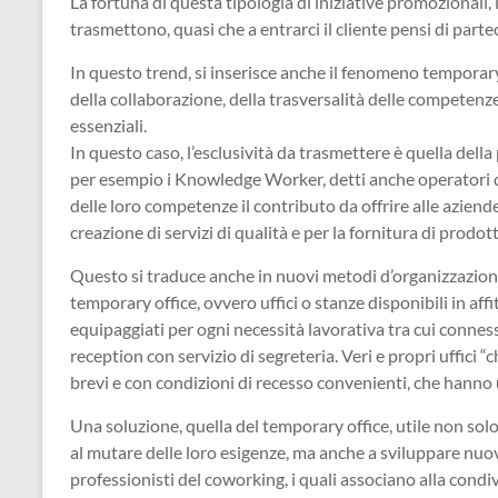
La fortuna di questa tipologia di iniziative promozionali, 
trasmettono, quasi che a entrarci il cliente pensi di part
In questo trend, si inserisce anche il fenomeno temporary
della collaborazione, della trasversalità delle competenze
essenziali.
In questo caso, l’esclusività da trasmettere è quella del
per esempio i Knowledge Worker, detti anche operatori 
delle loro competenze il contributo da offrire alle aziende
creazione di servizi di qualità e per la fornitura di prodott
Questo si traduce anche in nuovi metodi d’organizzazione d
temporary office, ovvero uffici o stanze disponibili in aff
equipaggiati per ogni necessità lavorativa tra cui connes
reception con servizio di segreteria. Veri e propri uffici 
brevi e con condizioni di recesso convenienti, che hanno
Una soluzione, quella del temporary office, utile non solo
al mutare delle loro esigenze, ma anche a sviluppare nuo
professionisti del coworking, i quali associano alla condiv