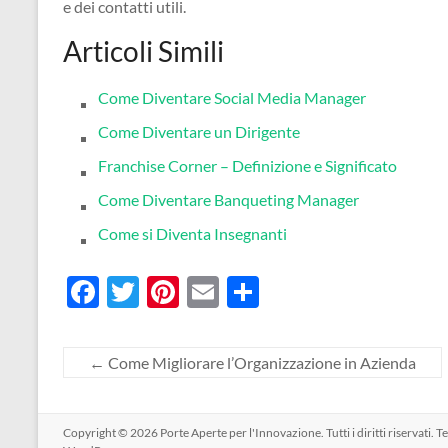
e dei contatti utili.
Articoli Simili
Come Diventare Social Media Manager
Come Diventare un Dirigente
Franchise Corner – Definizione e Significato
Come Diventare Banqueting Manager
Come si Diventa Insegnanti
F
T
Pi
E
C
ac
w
nt
m
o
e
itt
er
ail
n
←
Come Migliorare l’Organizzazione in Azienda
b
er
es
di
o
t
vi
Copyright © 2026
Porte Aperte per l'Innovazione
. Tutti i diritti riservati.