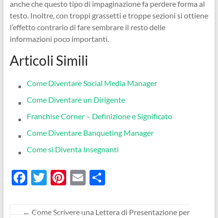
anche che questo tipo di impaginazione fa perdere forma al
testo. Inoltre, con troppi grassetti e troppe sezioni si ottiene
l’effetto contrario di fare sembrare il resto delle
informazioni poco importanti.
Articoli Simili
Come Diventare Social Media Manager
Come Diventare un Dirigente
Franchise Corner – Definizione e Significato
Come Diventare Banqueting Manager
Come si Diventa Insegnanti
F
T
Pi
E
C
ac
w
nt
m
o
e
itt
er
ail
n
←
Come Scrivere una Lettera di Presentazione per