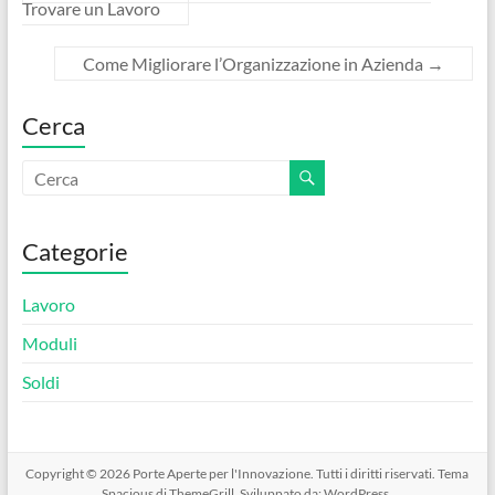
b
er
es
di
Trovare un Lavoro
o
t
vi
Come Migliorare l’Organizzazione in Azienda
→
o
di
k
Cerca
Categorie
Lavoro
Moduli
Soldi
Copyright © 2026
Porte Aperte per l'Innovazione
. Tutti i diritti riservati. Tema
Spacious
di ThemeGrill. Sviluppato da:
WordPress
.