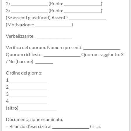
2) _____________________ (Ruolo: _____________________)
3) _____________________ (Ruolo: _____________________)
(Se assenti giustificati) Assenti: _____________________
(Motivazione: _____________________)
Verbalizzante: _____________________
Verifica del quorum: Numero presenti: _____________________
Quorum richiesto: _____________________ Quorum raggiunto: Sì
/ No (barrare): __________
Ordine del giorno:
1. _____________________
2. _____________________
3. _____________________
4. _____________________
(altro) _____________________
Documentazione esaminata:
– Bilancio d’esercizio al _____________________ (ril. a: