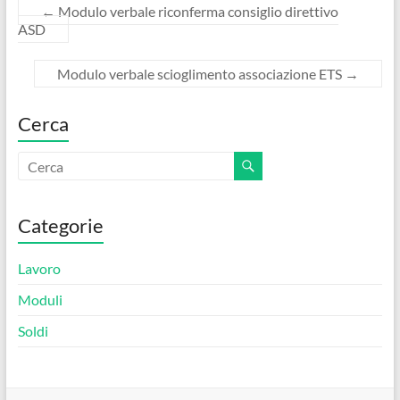
e
itt
er
ail
n
←
Modulo verbale riconferma consiglio direttivo
b
er
es
di
ASD​
o
t
vi
Modulo verbale scioglimento associazione ETS​
→
o
di
k
Cerca
Categorie
Lavoro
Moduli
Soldi