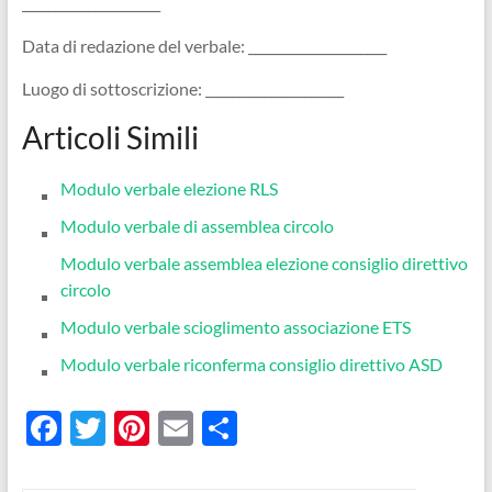
_____________________
Data di redazione del verbale: _____________________
Luogo di sottoscrizione: _____________________
Articoli Simili
Modulo verbale elezione RLS
Modulo verbale di assemblea circolo​
Modulo verbale assemblea elezione consiglio direttivo
circolo
Modulo verbale scioglimento associazione ETS​
Modulo verbale riconferma consiglio direttivo ASD​
F
T
Pi
E
C
ac
w
nt
m
o