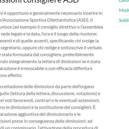
Modu
ioni è opportuno e generalmente necessario inserire in
un’Associazione Sportiva Dilettantistica (ASD). Il
Soldi
unisce (ad esempio il consiglio direttivo o l’assemblea
ede legale e la data, l’ora e il luogo della riunione;
esenti e di quelle assenti, specificando chi svolge la
segretario, oppure chi redige e sottoscrive il verbale.
è stata formulata dal consigliere, preferibilmente
do integralmente la lettera di dimissioni se è stata
arazione è irrevocabile o con efficacia differita e
ono effetto.
’accettazione delle dimissioni da parte dell’organo
uite (lettura della lettera, discussione, votazione) e
i voti favorevoli, contrari e le eventuali astensioni,
no le dimissioni e la sostituzione dei consiglieri. È
razione aggiuntiva del dimissionario e le
cisioni prese in conseguenza delle dimissioni: ad
i un commissario, l’attivazione della procedura di