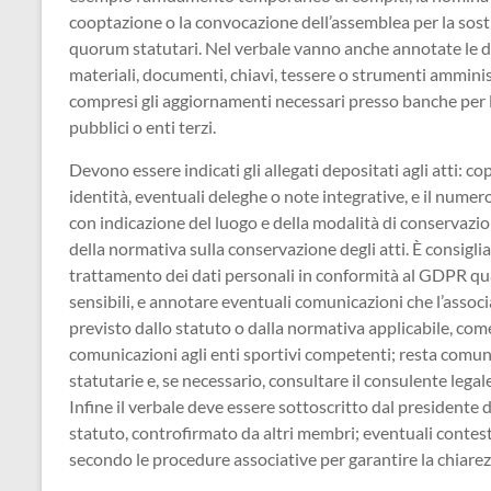
cooptazione o la convocazione dell’assemblea per la sos
quorum statutari. Nel verbale vanno anche annotate le di
materiali, documenti, chiavi, tessere o strumenti amministr
compresi gli aggiornamenti necessari presso banche per le
pubblici o enti terzi.
Devono essere indicati gli allegati depositati agli atti: co
identità, eventuali deleghe o note integrative, e il numero
con indicazione del luogo e della modalità di conservazione
della normativa sulla conservazione degli atti. È consigliab
trattamento dei dati personali in conformità al GDPR qu
sensibili, e annotare eventuali comunicazioni che l’assoc
previsto dallo statuto o dalla normativa applicabile, come
comunicazioni agli enti sportivi competenti; resta comu
statutarie e, se necessario, consultare il consulente legale
Infine il verbale deve essere sottoscritto dal presidente d
statuto, controfirmato da altri membri; eventuali contest
secondo le procedure associative per garantire la chiarezza