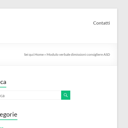
Contatti
Sei qui:
Home
»
Modulo verbale dimissioni consigliere ASD​
ca
egorie
ro