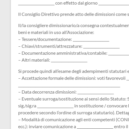
_____________________ con effetto dal giorno __________________
Il Consiglio Direttivo prende atto delle dimissioni come 
Il/la consigliere dimissionario/a consegna contestualmen
beni e materiali in uso all’Associazione:
– Tessere/documentazione: _____________________
– Chiavi/strumenti/attrezzature: _____________________
– Documentazione amministrativa/contabile: _____________
– Altri materiali: _____________________
Si procede quindi all’esame degli adempimenti statutari 
– Accettazione formale delle dimissioni: voti favorevoli ___
___________________________________________________________
– Data decorrenza dimissioni: _____________________
– Eventuale surroga/sostituzione ai sensi dello Statuto: Si 
sig./sig.ra _____________________ in sostituzione / convocare
procedere secondo l’ordine di surroga statutario). Dettagli
– Modalità di comunicazione agli enti competenti (CONI,
ecc.): inviare comunicazione a _____________________ entro il