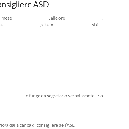
onsigliere ASD​
l mese _____________________, alle ore _____________________,
___________________, sita in _____________________, si è
_______________ e funge da segretario verbalizzante il/la
________________.
ario/a dalla carica di consigliere dell’ASD