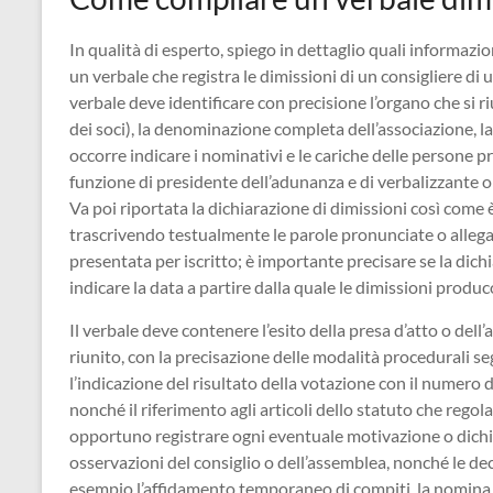
In qualità di esperto, spiego in dettaglio quali informaz
un verbale che registra le dimissioni di un consigliere di 
verbale deve identificare con precisione l’organo che si ri
dei soci), la denominazione completa dell’associazione, la s
occorre indicare i nominativi e le cariche delle persone pr
funzione di presidente dell’adunanza e di verbalizzante o 
Va poi riportata la dichiarazione di dimissioni così come 
trascrivendo testualmente le parole pronunciate o allegan
presentata per iscritto; è importante precisare se la dichi
indicare la data a partire dalla quale le dimissioni produc
Il verbale deve contenere l’esito della presa d’atto o dell
riunito, con la precisazione delle modalità procedurali seg
l’indicazione del risultato della votazione con il numero de
nonché il riferimento agli articoli dello statuto che regola
opportuno registrare ogni eventuale motivazione o dichia
osservazioni del consiglio o dell’assemblea, nonché le de
esempio l’affidamento temporaneo di compiti, la nomina d