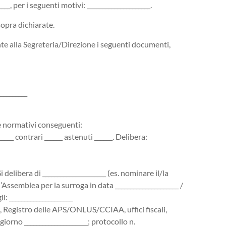
___, per i seguenti motivi: _____________________.
sopra dichiarate.
te alla Segreteria/Direzione i seguenti documenti,
________
e normativi conseguenti:
___ contrari ______ astenuti ______. Delibera:
delibera di _____________________ (es. nominare il/la
 l’Assemblea per la surroga in data _____________________ /
: _____________________
 Registro delle APS/ONLUS/CCIAA, uffici fiscali,
 giorno _____________________; protocollo n.