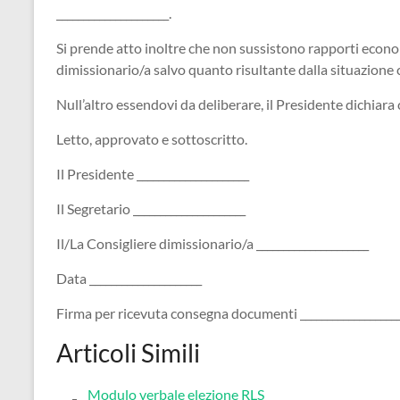
_____________________.
Si prende atto inoltre che non sussistono rapporti economi
dimissionario/a salvo quanto risultante dalla situazione c
Null’altro essendovi da deliberare, il Presidente dichiara c
Letto, approvato e sottoscritto.
Il Presidente _____________________
Il Segretario _____________________
Il/La Consigliere dimissionario/a _____________________
Data _____________________
Firma per ricevuta consegna documenti __________________
Articoli Simili
Modulo verbale elezione RLS