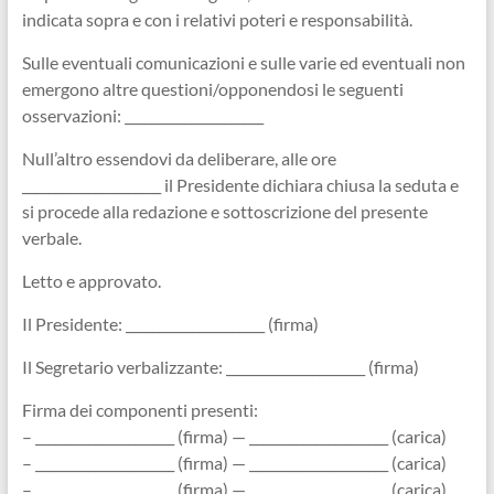
indicata sopra e con i relativi poteri e responsabilità.
Sulle eventuali comunicazioni e sulle varie ed eventuali non
emergono altre questioni/opponendosi le seguenti
osservazioni: _____________________
Null’altro essendovi da deliberare, alle ore
_____________________ il Presidente dichiara chiusa la seduta e
si procede alla redazione e sottoscrizione del presente
verbale.
Letto e approvato.
Il Presidente: _____________________ (firma)
Il Segretario verbalizzante: _____________________ (firma)
Firma dei componenti presenti:
– _____________________ (firma) — _____________________ (carica)
– _____________________ (firma) — _____________________ (carica)
– _____________________ (firma) — _____________________ (carica)