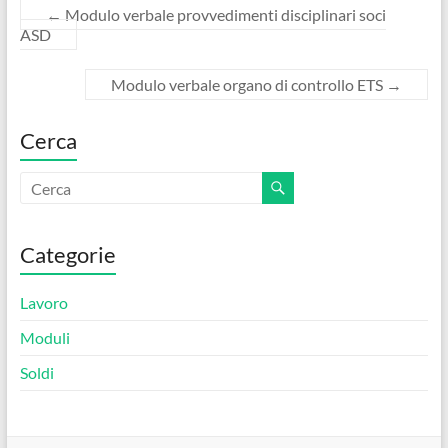
e
itt
er
ail
n
←
Modulo verbale provvedimenti disciplinari soci
b
er
es
di
ASD​
o
t
vi
Modulo verbale organo di controllo ETS​
→
o
di
k
Cerca
Categorie
Lavoro
Moduli
Soldi