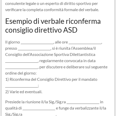
consulente legale o un esperto di diritto sportivo per
verificare la completa conformità formale del verbale.
Esempio di verbale riconferma
consiglio direttivo ASD​
Il giorno _____________________, alle ore _____________________,
presso _____________________, si è riunita l’Assemblea/il
Consiglio dell’Associazione Sportiva Dilettantistica
_____________________, regolarmente convocata in data
_____________________, per discutere e deliberare sul seguente
ordine del giorno:
1) Riconferma del Consiglio Direttivo per il mandato
_____________________;
2) Varie ed eventuali.
Presiede la riunione il/la Sig./Sig.ra _____________________ in
qualità di _____________________ e funge da verbalizzante il/la
Sig./Sig.ra _____________________.