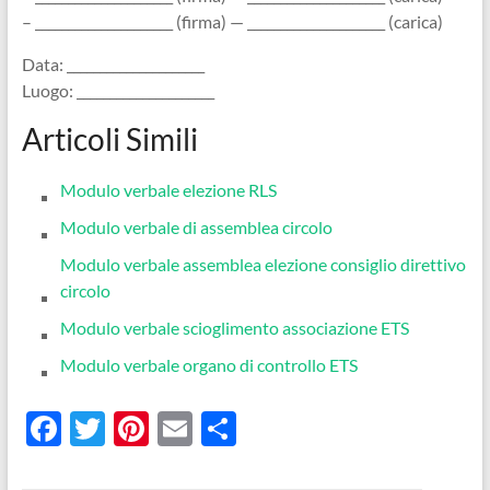
– _____________________ (firma) — _____________________ (carica)
Data: _____________________
Luogo: _____________________
Articoli Simili
Modulo verbale elezione RLS
Modulo verbale di assemblea circolo​
Modulo verbale assemblea elezione consiglio direttivo
circolo
Modulo verbale scioglimento associazione ETS​
Modulo verbale organo di controllo ETS​
F
T
Pi
E
C
ac
w
nt
m
o