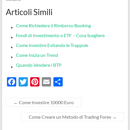
Articoli Simili
Come Richiedere il Rimborso Booking
Fondi di Investimento o ETF – Cosa Scegliere
Come Investire Evitando le Trappole
Come Inizia un Trend
Quando Vendere i BTP
F
T
Pi
E
C
ac
w
nt
m
o
e
itt
er
ail
n
←
Come Investire 10000 Euro
b
er
es
di
o
t
vi
Come Creare un Metodo di Trading Forex
→
o
di