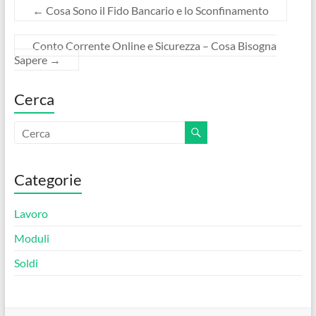
e
itt
er
ail
n
←
Cosa Sono il Fido Bancario e lo Sconfinamento
b
er
es
di
o
t
vi
Conto Corrente Online e Sicurezza – Cosa Bisogna
Sapere
→
o
di
k
Cerca
Categorie
Lavoro
Moduli
Soldi