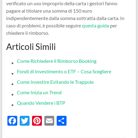
verificato un uso improprio della carta i gestori fanno
pagare al titolare una somma di 150 euro
indipendentemente dalla somma sottratta dalla carta. In
caso di problemi, è possibile seguire
questa guida
per
chiedere il rimborso.
Articoli Simili
Come Richiedere il Rimborso Booking
Fondi di Investimento o ETF – Cosa Scegliere
Come Investire Evitando le Trappole
Come Inizia un Trend
Quando Vendere i BTP
F
T
Pi
E
C
ac
w
nt
m
o