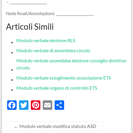
– _____________________
Note finali/Annotazioni: _____________________
Articoli Simili
Modulo verbale elezione RLS
Modulo verbale di assemblea circolo​
Modulo verbale assemblea elezione consiglio direttivo
circolo
Modulo verbale scioglimento associazione ETS​
Modulo verbale organo di controllo ETS​
F
T
Pi
E
C
ac
w
nt
m
o
e
itt
er
ail
n
←
Modulo verbale modifica statuto ASD​