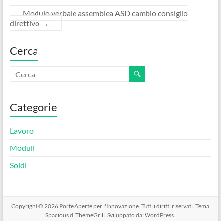
b
er
es
di
o
t
vi
Modulo verbale assemblea ASD cambio consiglio
direttivo​
→
o
di
k
Cerca
Categorie
Lavoro
Moduli
Soldi
Copyright © 2026
Porte Aperte per l'Innovazione
. Tutti i diritti riservati. Tema
Spacious
di ThemeGrill. Sviluppato da:
WordPress
.