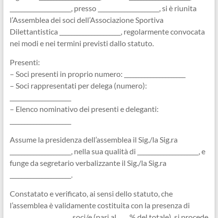
_____________________, presso _____________________, si è riunita
l’Assemblea dei soci dell’Associazione Sportiva
Dilettantistica _____________________, regolarmente convocata
nei modi e nei termini previsti dallo statuto.
Presenti:
– Soci presenti in proprio numero: _____________________
– Soci rappresentati per delega (numero):
_____________________
– Elenco nominativo dei presenti e deleganti:
_____________________
Assume la presidenza dell’assemblea il Sig./la Sig.ra
_____________________, nella sua qualità di _____________________, e
funge da segretario verbalizzante il Sig./la Sig.ra
_____________________.
Constatato e verificato, ai sensi dello statuto, che
l’assemblea è validamente costituita con la presenza di
_____________________ soci/e (pari al ____% del totale), si procede