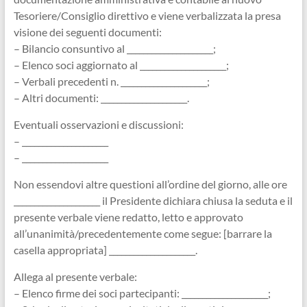
Tesoriere/Consiglio direttivo e viene verbalizzata la presa
visione dei seguenti documenti:
– Bilancio consuntivo al _____________________;
– Elenco soci aggiornato al _____________________;
– Verbali precedenti n. _____________________;
– Altri documenti: _____________________.
Eventuali osservazioni e discussioni:
– _____________________
– _____________________
Non essendovi altre questioni all’ordine del giorno, alle ore
_____________________ il Presidente dichiara chiusa la seduta e il
presente verbale viene redatto, letto e approvato
all’unanimità/precedentemente come segue: [barrare la
casella appropriata] _____________________.
Allega al presente verbale:
– Elenco firme dei soci partecipanti: _____________________;