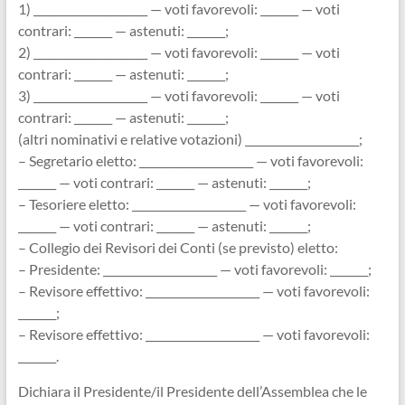
1) _____________________ — voti favorevoli: _______ — voti
contrari: _______ — astenuti: _______;
2) _____________________ — voti favorevoli: _______ — voti
contrari: _______ — astenuti: _______;
3) _____________________ — voti favorevoli: _______ — voti
contrari: _______ — astenuti: _______;
(altri nominativi e relative votazioni) _____________________;
– Segretario eletto: _____________________ — voti favorevoli:
_______ — voti contrari: _______ — astenuti: _______;
– Tesoriere eletto: _____________________ — voti favorevoli:
_______ — voti contrari: _______ — astenuti: _______;
– Collegio dei Revisori dei Conti (se previsto) eletto:
– Presidente: _____________________ — voti favorevoli: _______;
– Revisore effettivo: _____________________ — voti favorevoli:
_______;
– Revisore effettivo: _____________________ — voti favorevoli:
_______.
Dichiara il Presidente/il Presidente dell’Assemblea che le