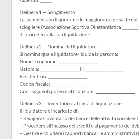
Delibera 1 — Scioglimento
L’assemblea, con il quorum e le maggioranze previste dall
sciogliere l’Associazione Sportiva Dilettantistica __________
di procedere alla sua liquidazione.
Delibera 2 — Nomina del liquidatore
Si nomina quale liquidatore/líquida la persona:
Nome e cognome: _____________________
Nato/a a: _____________________ il: _____________________
Residente in: _____________________
Codice fiscale: _____________________
Con i seguenti poteri e attribuzioni: _____________________
Delibera 3 — Inventario e attività di liquidazione
Il liquidatore è incaricato di:
– Redigere l’inventario dei beni e delle attività sociali entr
– Procedere all’incasso dei crediti e al pagamento dei deb
– Gestire e chiudere i rapporti bancari e amministrativi ri