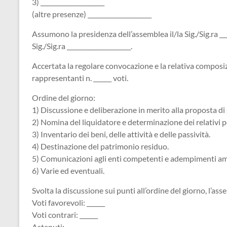
3) _____________________
(altre presenze) _____________________
Assumono la presidenza dell’assemblea il/la Sig./Sig.ra ___
Sig./Sig.ra _____________________.
Accertata la regolare convocazione e la relativa composizi
rappresentanti n. ______ voti.
Ordine del giorno:
1) Discussione e deliberazione in merito alla proposta di
2) Nomina del liquidatore e determinazione dei relativi p
3) Inventario dei beni, delle attività e delle passività.
4) Destinazione del patrimonio residuo.
5) Comunicazioni agli enti competenti e adempimenti am
6) Varie ed eventuali.
Svolta la discussione sui punti all’ordine del giorno, l’as
Voti favorevoli: ______
Voti contrari: ______
Astenuti: ______