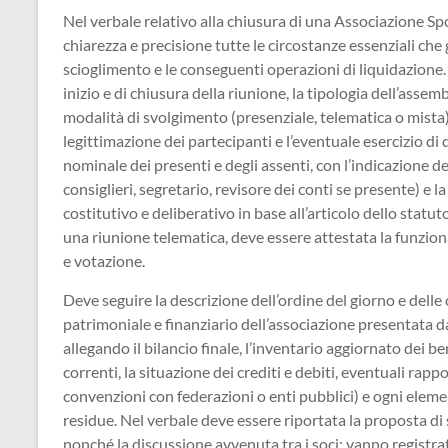
Nel verbale relativo alla chiusura di una Associazione Sp
chiarezza e precisione tutte le circostanze essenziali che 
scioglimento e le conseguenti operazioni di liquidazione.
inizio e di chiusura della riunione, la tipologia dell’asse
modalità di svolgimento (presenziale, telematica o mista) 
legittimazione dei partecipanti e l’eventuale esercizio di
nominale dei presenti e degli assenti, con l’indicazione de
consiglieri, segretario, revisore dei conti se presente) 
costitutivo e deliberativo in base all’articolo dello statut
una riunione telematica, deve essere attestata la funziona
e votazione.
Deve seguire la descrizione dell’ordine del giorno e delle
patrimoniale e finanziario dell’associazione presentata d
allegando il bilancio finale, l’inventario aggiornato dei be
correnti, la situazione dei crediti e debiti, eventuali rappo
convenzioni con federazioni o enti pubblici) e ogni eleme
residue. Nel verbale deve essere riportata la proposta di 
nonché la discussione avvenuta tra i soci; vanno registrat