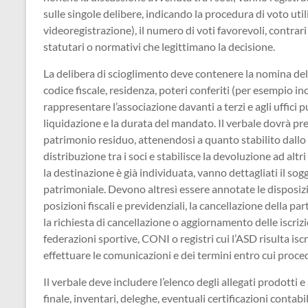
sulle singole delibere, indicando la procedura di voto util
videoregistrazione), il numero di voti favorevoli, contrari 
statutari o normativi che legittimano la decisione.
La delibera di scioglimento deve contenere la nomina del 
codice fiscale, residenza, poteri conferiti (per esempio inc
rappresentare l’associazione davanti a terzi e agli uffici 
liquidazione e la durata del mandato. Il verbale dovrà pre
patrimonio residuo, attenendosi a quanto stabilito dallo 
distribuzione tra i soci e stabilisce la devoluzione ad altri 
la destinazione è già individuata, vanno dettagliati il sog
patrimoniale. Devono altresì essere annotate le disposizio
posizioni fiscali e previdenziali, la cancellazione della pa
la richiesta di cancellazione o aggiornamento delle iscri
federazioni sportive, CONI o registri cui l’ASD risulta iscr
effettuare le comunicazioni e dei termini entro cui proce
Il verbale deve includere l’elenco degli allegati prodotti 
finale, inventari, deleghe, eventuali certificazioni contabi