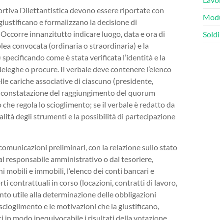
ortiva Dilettantistica devono essere riportate con
Modu
giustificano e formalizzano la decisione di
 Occorre innanzitutto indicare luogo, data e ora di
Soldi
mblea convocata (ordinaria o straordinaria) e la
specificando come è stata verificata l’identità e la
 deleghe o procure. Il verbale deve contenere l’elenco
lle cariche associative di ciascuno (presidente,
e la constatazione del raggiungimento del quorum
o che regola lo scioglimento; se il verbale è redatto da
lità degli strumenti e la possibilità di partecipazione
 comunicazioni preliminari, con la relazione sullo stato
al responsabile amministrativo o dal tesoriere,
ni mobili e immobili, l’elenco dei conti bancari e
rti contrattuali in corso (locazioni, contratti di lavoro,
nto utile alla determinazione delle obbligazioni
scioglimento e le motivazioni che la giustificano,
i in modo inequivocabile i risultati della votazione