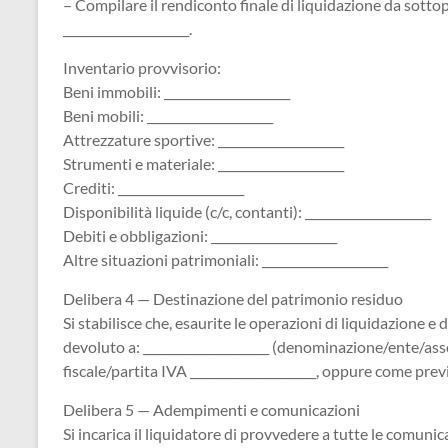
– Compilare il rendiconto finale di liquidazione da sottop
_____________________.
Inventario provvisorio:
Beni immobili: _____________________
Beni mobili: _____________________
Attrezzature sportive: _____________________
Strumenti e materiale: _____________________
Crediti: _____________________
Disponibilità liquide (c/c, contanti): _____________________
Debiti e obbligazioni: _____________________
Altre situazioni patrimoniali: _____________________
Delibera 4 — Destinazione del patrimonio residuo
Si stabilisce che, esaurite le operazioni di liquidazione e 
devoluto a: _____________________ (denominazione/ente/assoc
fiscale/partita IVA _____________________, oppure come previs
Delibera 5 — Adempimenti e comunicazioni
Si incarica il liquidatore di provvedere a tutte le comunic