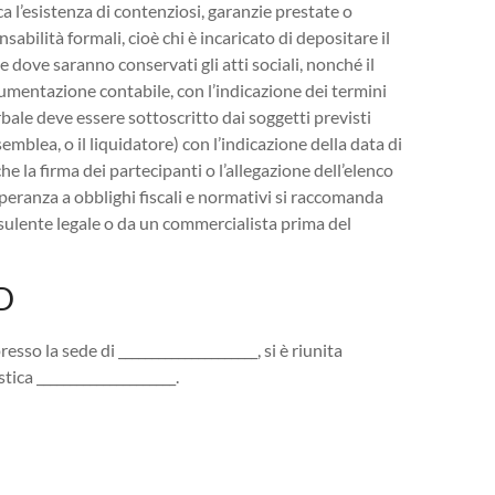
ca l’esistenza di contenziosi, garanzie prestate o
abilità formali, cioè chi è incaricato di depositare il
 dove saranno conservati gli atti sociali, nonché il
ocumentazione contabile, con l’indicazione dei termini
rbale deve essere sottoscritto dai soggetti previsti
mblea, o il liquidatore) con l’indicazione della data di
he la firma dei partecipanti o l’allegazione dell’elenco
mperanza a obblighi fiscali e normativi si raccomanda
sulente legale o da un commercialista prima del
D​
presso la sede di _____________________, si è riunita
ica _____________________.