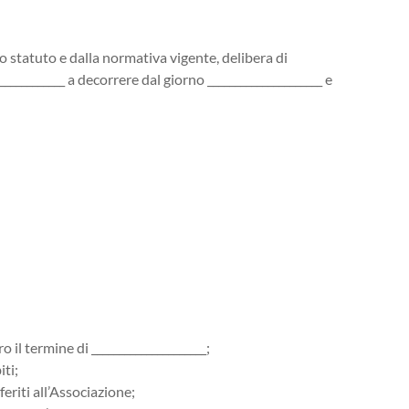
o statuto e dalla normativa vigente, delibera di
___________ a decorrere dal giorno _____________________ e
o il termine di _____________________;
iti;
feriti all’Associazione;