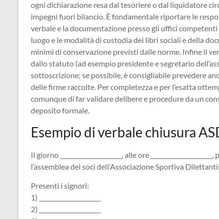
ogni dichiarazione resa dal tesoriere o dal liquidatore cir
impegni fuori bilancio. È fondamentale riportare le respons
verbale e la documentazione presso gli uffici competenti e
luogo e le modalità di custodia dei libri sociali e della d
minimi di conservazione previsti dalle norme. Infine il ve
dallo statuto (ad esempio presidente e segretario dell’asse
sottoscrizione; se possibile, è consigliabile prevedere anc
delle firme raccolte. Per completezza e per l’esatta otte
comunque di far validare delibere e procedure da un con
deposito formale.
Esempio di verbale chiusura AS
Il giorno _____________________, alle ore _____________________, 
l’assemblea dei soci dell’Associazione Sportiva Dilettantist
Presenti i signori:
1) _____________________
2) _____________________