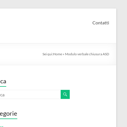
Contatti
Sei qui:
Home
»
Modulo verbale chiusura ASD​
ca
egorie
ro