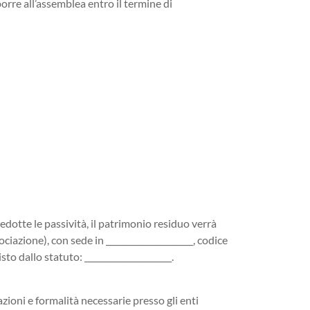
orre all’assemblea entro il termine di
dedotte le passività, il patrimonio residuo verrà
iazione), con sede in _____________________, codice
to dallo statuto: _____________________.
azioni e formalità necessarie presso gli enti